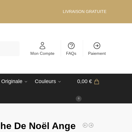
LIVRAISON GRATUITE
Recherche
Mon Compte
FAQs
Paiement
 Originale
Couleurs
0,00
€
0
he De Noël Ange​