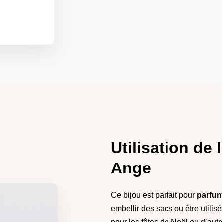
Utilisation de
Ange​
Ce bijou est parfait pour
parfum
embellir des sacs ou être utili
pour les fêtes de Noël ou d’autr