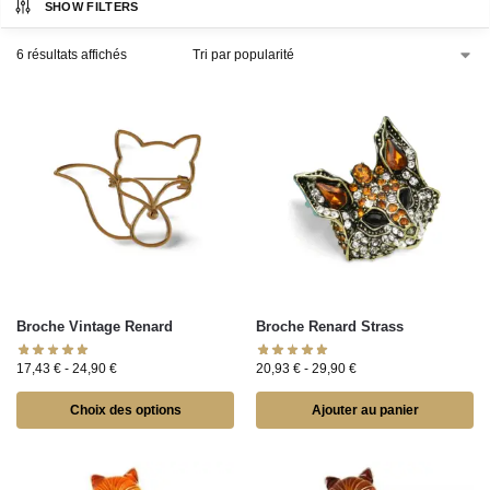
SHOW FILTERS
6 résultats affichés
Broche Vintage Renard
Broche Renard Strass
17,43
€
-
24,90
€
20,93
€
-
29,90
€
Choix des options
Ajouter au panier