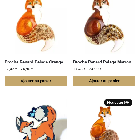
Broche Renard Pelage Orange
Broche Renard Pelage Marron
17,43
€
-
24,90
€
17,43
€
-
24,90
€
Ajouter au panier
Ajouter au panier
Nouveau !💎