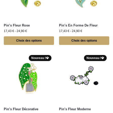
Pin’s Fleur Rose
Pin’s En Forme De Fleur
17,43
€
-
24,90
€
17,43
€
-
24,90
€
Choix des options
Choix des options
Nouveau !💎
Nouveau !💎
Pin’s Fleur Décorative
Pin’s Fleur Moderne