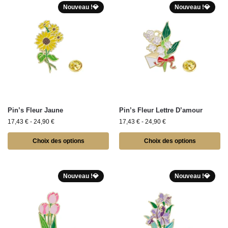
Nouveau !💎
Nouveau !💎
Pin’s Fleur Jaune
Pin’s Fleur Lettre D’amour
17,43
€
-
24,90
€
17,43
€
-
24,90
€
Choix des options
Choix des options
Nouveau !💎
Nouveau !💎