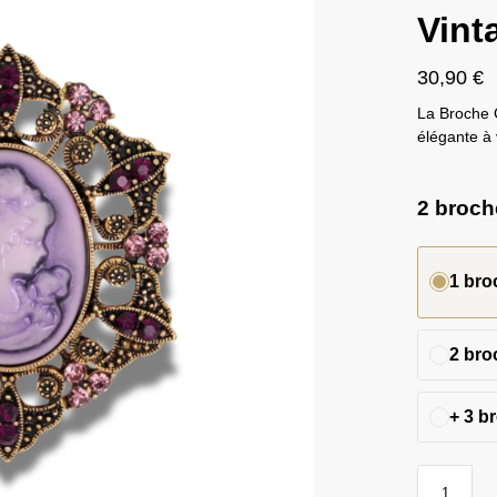
Vint
30,90
€
La Broche 
élégante à 
2 broche
1 bro
2 bro