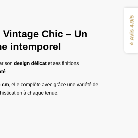
⭐ Avis 4.9/5
Vintage Chic – Un
me intemporel
par son
design délicat
et ses finitions
nté
.
6 cm
, elle complète avec grâce une variété de
phistication à chaque tenue.