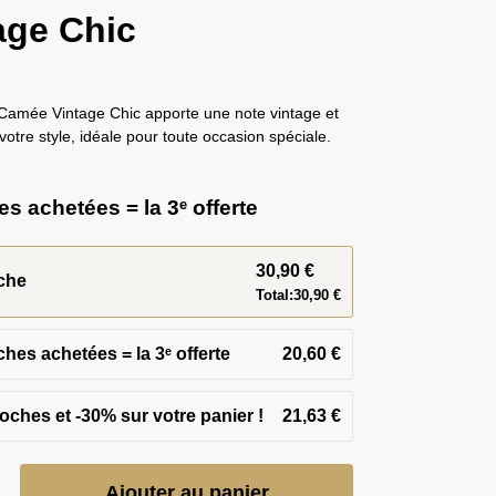
age Chic
Camée Vintage Chic apporte une note vintage et
votre style, idéale pour toute occasion spéciale.
s achetées = la 3ᵉ offerte
30,90
€
che
Total:
30,90
€
ches achetées = la 3ᵉ offerte
20,60
€
21,63
€
Ajouter au panier