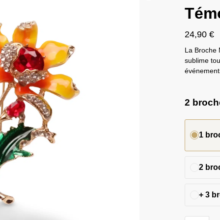
Tém
24,90
€
La Broche 
sublime tou
événements,
2 broche
1 bro
2 bro