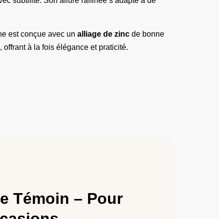
c subtilité. Son allure raffinée s’adapte à de
che est conçue avec un
alliage de zinc
de bonne
offrant à la fois élégance et praticité.
e Témoin – Pour
casions