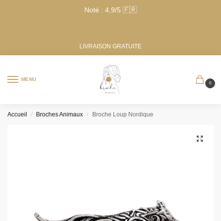
Noté : 4,9/5 🇫🇷
LIVRAISON GRATUITE
MENU
0
Accueil
Broches Animaux
Broche Loup Nordique
/
/