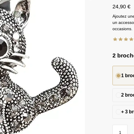
24,90
€
Ajoutez un
un accessoi
occasions.
2 broche
1 bro
2 bro