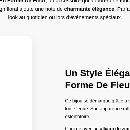
En Forme De Fleur​
, un accessoire qui apporte une tou
gn floral ajoute une note de
charmante élégance
. Parfa
look au quotidien ou lors d’événements spéciaux.
Un Style Éléga
Forme De Fleur
Ce bijou se démarque grâce à 
toute tenue. Son apparence raffi
ostentatoire.
Conçue avec un
alliage de zin