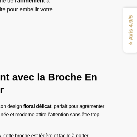
che de
raffinement
à
ite pour embellir votre
⭐ Avis 4.9/5
nt avec la Broche En
​
son design
floral délicat
, parfait pour agrémenter
née et moderne attire l’attention sans être trop
c
, cette broche est légère et facile à porter,