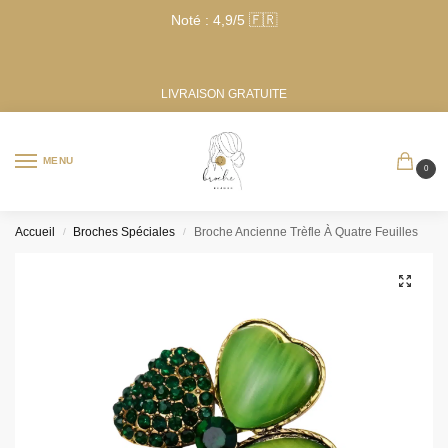
Noté : 4,9/5 🇫🇷
LIVRAISON GRATUITE
MENU
0
Accueil
Broches Spéciales
Broche Ancienne Trèfle À Quatre Feuilles
/
/