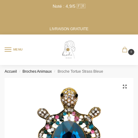
Noté : 4,9/5 🇫🇷
LIVRAISON GRATUITE
MENU
0
Accueil
Broches Animaux
Broche Tortue Strass Bleue​
/
/