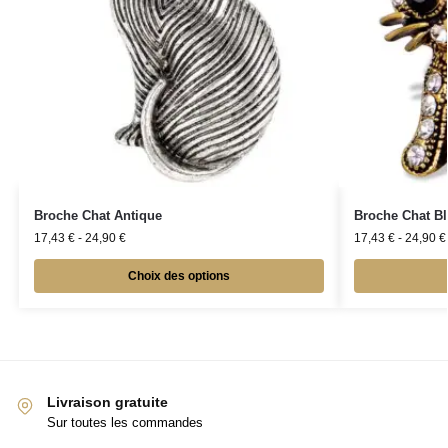
Broche Chat Antique
Broche Chat Bl
17,43
€
-
24,90
€
17,43
€
-
24,90
€
Choix des options
Livraison gratuite
Sur toutes les commandes