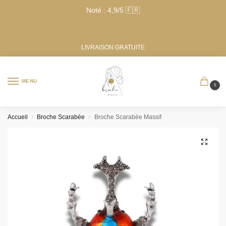
Noté : 4,9/5 🇫🇷
LIVRAISON GRATUITE
MENU
0
Accueil
Broche Scarabée
Broche Scarabée Massif
/
/