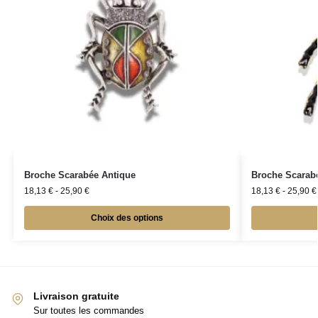
Broche Scarabée Antique
Broche Scarabé
18,13
€
-
25,90
€
18,13
€
-
25,90
€
Choix des options
Livraison gratuite
Sur toutes les commandes