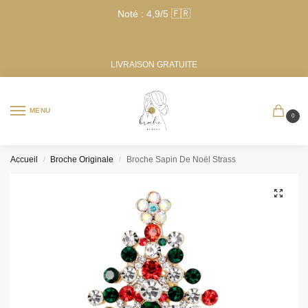
Noté : 4,9/5 🇫🇷
LIVRAISON GRATUITE
MENU
0
Accueil
Broche Originale
Broche Sapin De Noël Strass
/
/