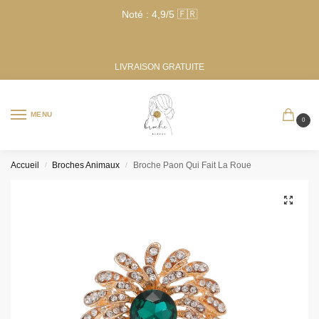
Noté : 4,9/5 🇫🇷
LIVRAISON GRATUITE
MENU
0
Accueil
Broches Animaux
Broche Paon Qui Fait La Roue
/
/