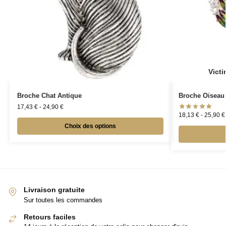
Broche Chat Antique
Broche Oiseau
17,43
€
-
24,90
€
18,13
€
-
25,90
€
Choix des options
Livraison gratuite
Sur toutes les commandes
Retours faciles