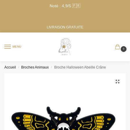
Noté : 4,9/5 🇫🇷
LIVRAISON GRATUITE
MENU
0
Accueil
Broches Animaux
Broche Halloween Abeille Crâne
/
/