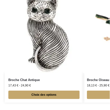
Broche Chat Antique
Broche Oiseau 
17,43
€
-
24,90
€
18,13
€
-
25,90
€
Choix des options