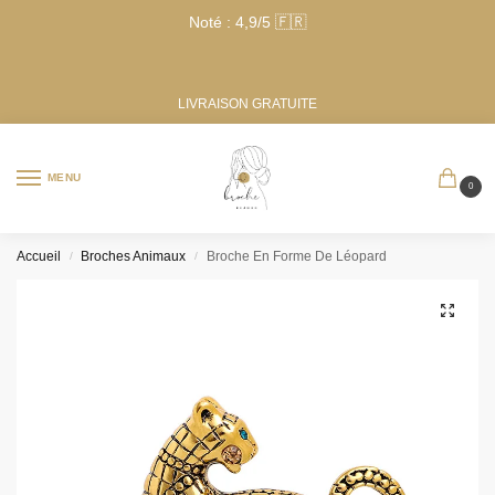
Noté : 4,9/5 🇫🇷
LIVRAISON GRATUITE
MENU
0
Accueil
Broches Animaux
Broche En Forme De Léopard
/
/