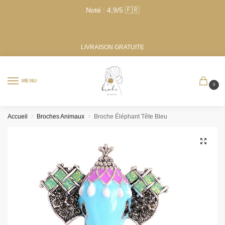
Noté : 4,9/5 🇫🇷
LIVRAISON GRATUITE
MENU
0
Accueil
Broches Animaux
Broche Éléphant Tête Bleu
/
/