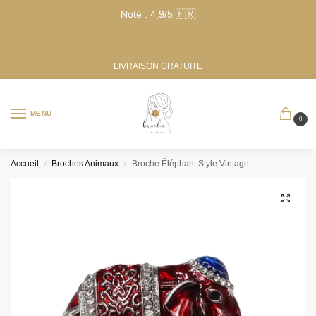
Noté : 4,9/5 🇫🇷
LIVRAISON GRATUITE
MENU
0
Accueil
Broches Animaux
Broche Éléphant Style Vintage
/
/