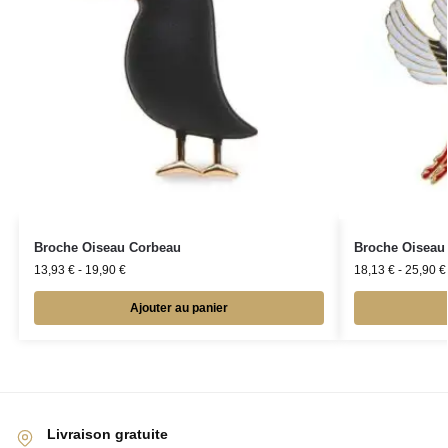
Broche Oiseau Corbeau
Broche Oiseau
13,93
€
-
19,90
€
18,13
€
-
25,90
€
Ajouter au panier
Livraison gratuite