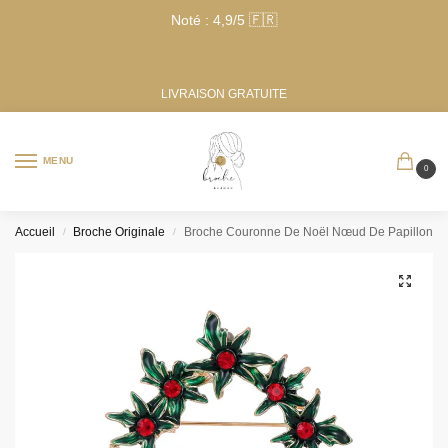
Noté : 4,9/5 🇫🇷
LIVRAISON GRATUITE
MENU
0
Accueil
Broche Originale
Broche Couronne De Noël Nœud De Papillon
/
/