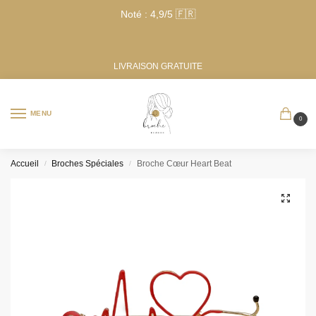
Noté : 4,9/5 🇫🇷
LIVRAISON GRATUITE
MENU
0
Accueil
Broches Spéciales
Broche Cœur Heart Beat
/
/