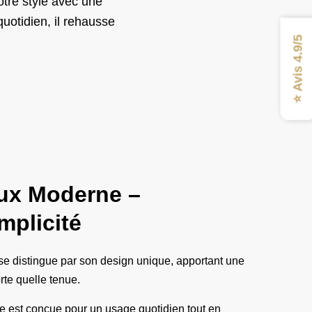
votre style avec une
uotidien, il rehausse
⭐ Avis 4.9/5
ux Moderne –
mplicité
se distingue par son design unique, apportant une
rte quelle tenue.
le est conçue pour un usage quotidien tout en