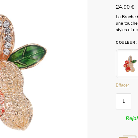
24,90
€
La Broche C
une touche 
styles et o
COULEUR
:
Effacer
Rejoi