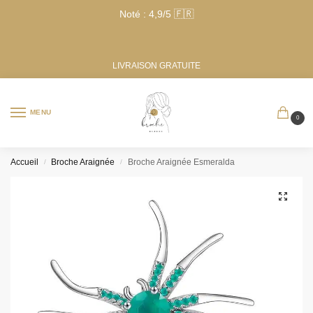
Noté : 4,9/5 🇫🇷
LIVRAISON GRATUITE
MENU
0
Accueil
Broche Araignée
Broche Araignée Esmeralda
/
/