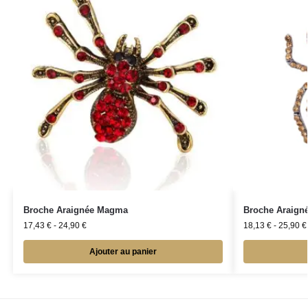
Broche Araignée Magma
Broche Araigné
17,43
€
-
24,90
€
18,13
€
-
25,90
€
Ajouter au panier