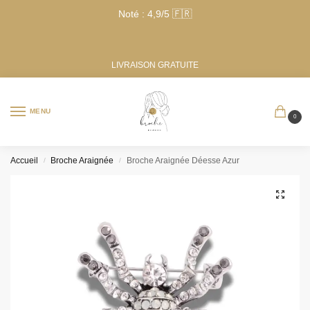
Noté : 4,9/5 🇫🇷
LIVRAISON GRATUITE
MENU
0
Accueil
Broche Araignée
Broche Araignée Déesse Azur
/
/