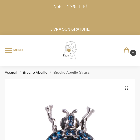
Noté : 4,9/5 🇫🇷
LIVRAISON GRATUITE
MENU
0
Accueil
Broche Abeille
Broche Abeille Strass​
/
/