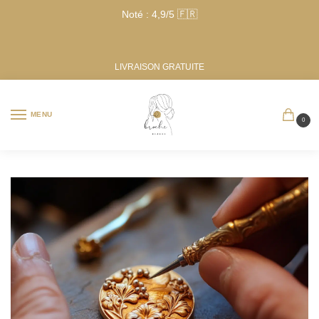
Noté : 4,9/5 🇫🇷
LIVRAISON GRATUITE
MENU
0