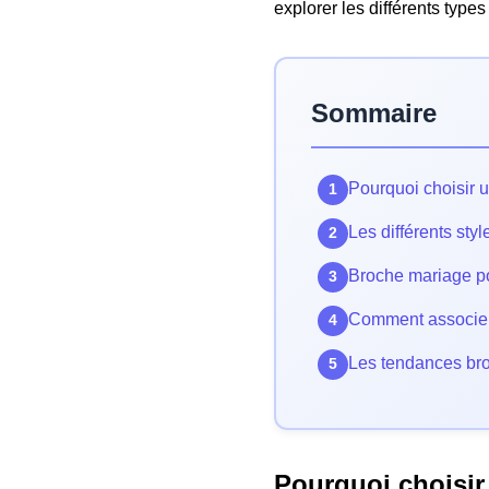
explorer les différents type
Sommaire
Pourquoi choisir 
1
Les différents sty
2
Broche mariage pou
3
Comment associer
4
Les tendances br
5
Pourquoi choisir