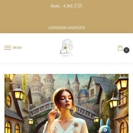
Noté : 4,9/5 🇫🇷
LIVRAISON GRATUITE
MENU
0